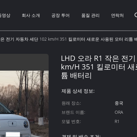
동영상
회사 소개
공장 투어
품질 관리
연락처
 작은 전기 자동차 세단 102 km/H 351 킬로미터 새로운 사용된 모터 리튬
LHD 오라 R1 작은 전기
km/H 351 킬로미터 
튬 배터리
제품 상세 정보:
원래 장소:
중국
브랜드 이름:
ORA
모델 번호:
R1
결제 및 배송 조건: