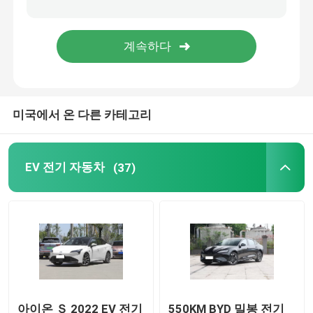
폭스바겐사 EV 자동차
아이온 EV 자동차
미국에서 온 다른 카테고리
EV 고급 승용차
전기 화물 세발 자전거
EV 전기 자동차
(37)
연료 동력이 공급된 자동차
아이온 Ｓ 2022 EV 전기
550KM BYD 밀봉 전기