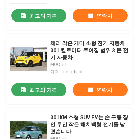
최고의 가격
연락처
회사 소개
공장 투어
체리 작은 개미 소형 전기 자동차
301 킬로미터 쿠이징 범위 3 문 전
품질 관리
기 자동차
MOQ：1
가격：negotiable
연락처
최고의 가격
연락처
뉴스
모든 케이스
301KM 소형 SUV EV는 손 구동 장
안 루민 작은 해치백형 전기를 남
겼습니다
견적 요청
MOQ：1